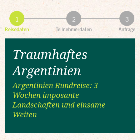
Reisedaten
Teilnehmerdaten
Anfrage
Traumhaftes
Argentinien
Argentinien Rundreise: 3
Wochen imposante
Landschaften und einsame
Weiten