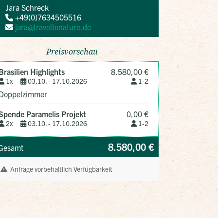
Jara Schreck
+49(0)7634505516
jara@traveltonature.de
Preisvorschau
Brasilien Highlights
8.580,00 €
1x
03.10. -
17.10.2026
1-2
Doppelzimmer
Spende Paramelis Projekt
0,00 €
2x
03.10. -
17.10.2026
1-2
8.580,00 €
Gesamt
Anfrage vorbehaltlich Verfügbarkeit