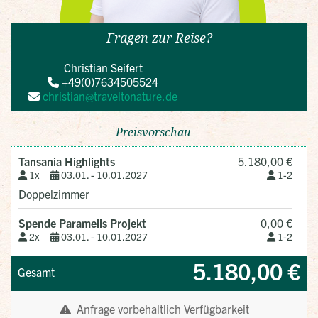
Fragen zur Reise?
Christian Seifert
+49(0)7634505524
christian@traveltonature.de
Preisvorschau
Tansania Highlights
5.180,00 €
1x
03.01. -
10.01.2027
1-2
Doppelzimmer
Spende Paramelis Projekt
0,00 €
2x
03.01. -
10.01.2027
1-2
5.180,00 €
Gesamt
Anfrage vorbehaltlich Verfügbarkeit