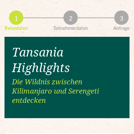
Reisedaten
Teilnehmerdaten
Anfrage
Tansania
Highlights
Die Wildnis zwischen
Kilimanjaro und Serengeti
entdecken