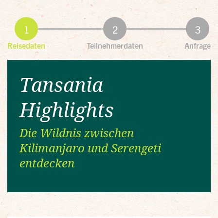
Reisedaten
Teilnehmerdaten
Anfrage
Tansania
Highlights
Die Wildnis zwischen
Kilimanjaro und Serengeti
entdecken