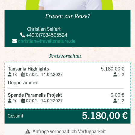
Fragen zur Reise?
Christian Seifert
+49(0)7634505524
christian@traveltonature.de
Preisvorschau
Tansania Highlights
5.180,00 €
1x
07.02. -
14.02.2027
1-2
Doppelzimmer
Spende Paramelis Projekt
0,00 €
2x
07.02. -
14.02.2027
1-2
5.180,00 €
Gesamt
Anfrage vorbehaltlich Verfügbarkeit