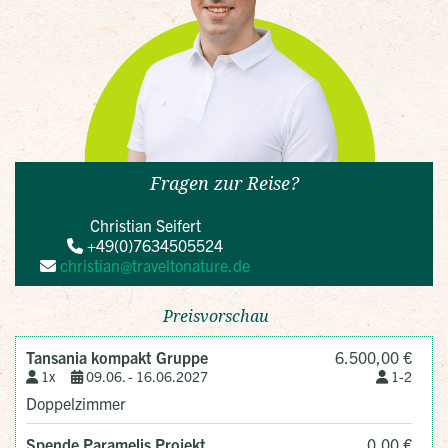
Fragen zur Reise?
Christian Seifert
+49(0)7634505524
christian@traveltonature.de
Preisvorschau
Tansania kompakt Gruppe
6.500,00 €
1x
09.06. -
16.06.2027
1-2
Doppelzimmer
Spende Paramelis Projekt
0,00 €